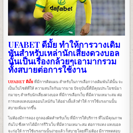
UFABET ดีมั้ย ทำให้การวางเดิม
พันสำหรับเหล่านักเสี่ยงดวงบอล
นั้นเป็นเรื่องกล้วยๆเอามากรวม
ทั้งสบายต่อการใช้งาน
UFABET ดีมั้ย
ที่มีการคิดแผน สำหรับในการเลือกวางเดิมพันได้นั้น จะ
เป็นเว็บไซต์ที่ให้ ความสนใจกันมากมาย ปัจจุบันนี้ที่มีคุณประโยชน์มา
กมายๆ สำหรับนักเสี่ยงดวงบอล ที่มีการเลือกเว็บ ที่มีความเหมาะสม ต่อ
การแทงแทงบอลออนไลน์กัน ได้อย่างงี้แล้วทำให้ การใช้แรงงานนั้น
สบายเพิ่มมากขึ้น
ไม่ต้องมีการลอง ถูกลองผิดสำหรับเว็บ ที่มีการให้บริการ ที่ไม่มีคุณภาพ
กันไป ซึ่งหากได้มีการรีวิวเว็บ ที่มีความเหมาะสม ต่อการแทง แทงบอล
จะก่อให้ การใช้แรงงานนั้นง่ายแล้ว ก็สบายโดยที่ไม่ต้อง มีการทดสอบ