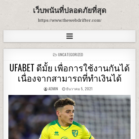
เว็บพนันที่ปลอดภัยที่สุด
https://www.thewebdrifter.com/
POSTED
UNCATEGORIZED
IN
UFABET ดีมั้ย เพื่อการใช้งานกันได้
เนื่องจากสามารถที่ทำเงินได้
ADMIN
ธันวาคม 5, 2021