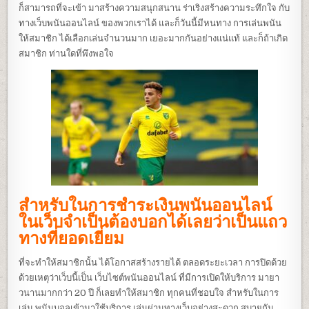
ก็สามารถที่จะเข้า มาสร้างความสนุกสนาน ร่าเริงสร้างความระทึกใจ กับ
ทางเว็บพนันออนไลน์ ของพวกเราได้ และก็วันนี้มีหนทาง การเล่นพนัน
ให้สมาชิก ได้เลือกเล่นจำนวนมาก เยอะมากกันอย่างแน่แท้ และก็ถ้าเกิด
สมาชิก ท่านใดที่พึงพอใจ
สำหรับในการชำระเงินพนันออนไลน์
ในเว็บจำเป็นต้องบอกได้เลยว่าเป็นแถว
ทางที่ยอดเยี่ยม
ที่จะทำให้สมาชิกนั้น ได้โอกาสสร้างรายได้ ตลอดระยะเวลา การปิดด้วย
ด้วยเหตุว่าเว็บนี้เป็น เว็บไซต์พนันออนไลน์ ที่มีการเปิดให้บริการ มายา
วนานมากกว่า 20 ปี ก็เลยทำให้สมาชิก ทุกคนที่ชอบใจ สำหรับในการ
เล่น พนันบอลเข้ามาใช้บริการ เล่นผ่านทางเว็บอย่างสะดวก สบายกัน