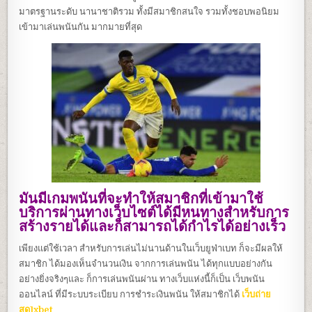
มาตรฐานระดับ นานาชาติรวม ทั้งมีสมาชิกสนใจ รวมทั้งชอบพอนิยม
เข้ามาเล่นพนันกัน มากมายที่สุด
มันมีเกมพนันที่จะทำให้สมาชิกที่เข้ามาใช้
บริการผ่านทางเว็บไซต์ได้มีหนทางสำหรับการ
สร้างรายได้และก็สามารถได้กำไรได้อย่างเร็ว
เพียงแต่ใช้เวลา สำหรับการเล่นไม่นานด้านในเว็บยูฟ่าเบท ก็จะมีผลให้
สมาชิก ได้มองเห็นจำนวนเงิน จากการเล่นพนัน ได้ทุกแบบอย่างกัน
อย่างยิ่งจริงๆและ ก็การเล่นพนันผ่าน ทางเว็บแห่งนี้ก็เป็น เว็บพนัน
ออนไลน์ ที่มีระบบระเบียบ การชำระเงินพนัน ให้สมาชิกได้
เว็บถ่าย
สด1xbet