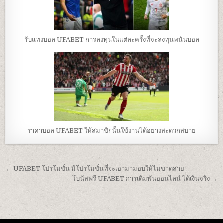
รับแทงบอล UFABET การลงทุนในแต่ละครั้งที่จะลงทุนพนันบอล
ราคาบอล UFABET ให้สมาชิกนั้นใช้งานได้อย่างสะดวกสบาย
เมนู
← UFABET โปรโมชั่น มีโปรโมชั่นที่จะเอามามอบให้ไม่ขาดสาย
นำทาง
โบนัสฟรี UFABET การเดิมพันออนไลน์ ได้เงินจริง →
เรื่อง