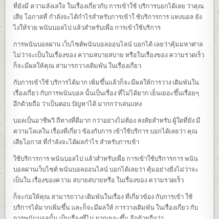
ที่ยังมี ความลังเลใจ ในเรื่องเกี่ยวกับ การเข้าใช้ บริการบอกได้เลย ว่าคุณ
เสีย โอกาสที่ กำลังจะได้กำไรสำหรับการเข้าใ ช้บริการการ แทงบอล ยัง
ไงให้รวย พนันบอลไป แล้วสำหรับเพื่อ การเข้าใช้บริการ
การพนันบอลผ่าน เว็บไซต์พนันบอลออนไลน์ บอกได้ เลยว่าคุ้มมหาศาล
ไม่ว่าจะเป็นในเรื่องของ ความสบายสบาย หรือในเรื่องของ ความรวดเร็ว
ก็จะมีผลให้คุณ สามารถวางเดิมพัน ในเรื่องเกี่ยว
กับการเข้าใช้ บริการได้มาก เพิ่มขึ้นแล้วก็จะมีผลให้การวาง เดิมพันใน
เรื่องเกี่ยว กับการพนันบอล นั้นเป็นเรื่อง ที่ไม่ได้ยาก เย็นเยอะขึ้นเรื่อยๆ
อีกด้วยถือ ว่าเป็นตอบ ปัญหาได้ มากกว่าเล่นแทง
บอลเป็นอาชีพวิ ถีทางที่ดีมาก กว่าอย่างไม่ต้อง สงสัยสำหรับ ผู้ใดที่ยัง มี
ความโลเลใน เรื่องที่เกี่ยว ข้องกับการ เข้าใช้บริการ บอกได้เลยว่า คุณ
เสียโอกาส ที่กำลังจะได้ผลกำไร สำหรับการเข้า
ใช้บริการการ พนันบอลไป แล้วสำหรับเพื่อ การเข้าใช้บริการการ พนัน
บอลผ่านเว็บไซต์ พนันบอลออนไลน์ บอกได้เลยว่า คุ้มอย่างยิ่งไม่ว่าจะ
เป็นใน เรื่องของความ สบายสบายหรือ ในเรื่องของ ความรวดเร็ว
ก็จะก่อให้คุณ สามารถวาง เดิมพันในเรื่อง ที่เกี่ยวข้อง กับการเข้า ใช้
บริการได้มากเพิ่มขึ้น และก็จะมีผลให้ การวางเดิมพัน ในเรื่องเกี่ยว กับ
การพนันบอลนั้น เป็นเรื่องที่ไม่ ยากเยอะขึ้น อีกด้วยถือว่า