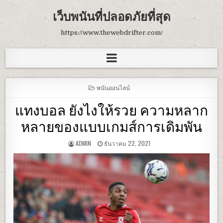
เว็บพนันที่ปลอดภัยที่สุด
https://www.thewebdrifter.com/
POSTED
พนันออนไลน์
IN
แทงบอล ยังไงให้รวย ความหลาก
หลายของแบบเกมส์การเดิมพัน
ADMIN
ธันวาคม 22, 2021