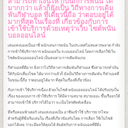
สามารถทำเงินให้ กับนักการพนัน ได้
มากกว่า แล้วก็ยังเป็น วิถีทางการเดิม
พันกีฬาบอล ที่เดี๋ยวนี้ถือ ว่าตอบอยู่ได้
มากที่สุดในเรื่องที่ เกี่ยวข้องกับการ
เข้าใช้บริการด้วยเหตุว่าเว็บ ไซต์พนัน
บอลออนไลน์
เล่นแทงบอลเป็นอาชี พนักเล่นการพนัน ในประเทศไม่สมควรพลาด กำลัง
การเข้าใช้บริการการ พนันบอลใน ระบบออนไลน์ โดยการเลือกใช้เว็บ
ไซต์พนันบอลออนไลน์ เป็นหนทาง การเดิมพันเกม
กีฬาบอลที่ดีมาก ยิ่งกว่าไปวิถีทางการเดิมพันกีฬาบอล ซึ่งสามารถทำเงิน
ให้กับนักเสี่ยงโชค ได้มากกว่าแล้วก็ ยังเป็นวิถีทางการเดิมพัน กีฬาบอลที่
ในขณะนี้ถือ ว่าตอบอยู่ได้มาก ที่สุดในเรื่องที่เกี่ยวข้อง
กับการเข้า ใช้บริการเนื่อง ด้วยเว็บไซต์ พนันบอลออนไลน์ ได้ปรับปรุงใน
เรื่อง ของแบบการ เข้าใช้บริการ ให้มีความสบาย สบายเยอะ ขึ้นเรื่อยๆให้
สามารถเข้าใช้ บริการได้ไม่ว่า จะเป็นโทรศัพท์เคลื่อน
ที่หรือคอมพิวเตอร์ เล่นแทงบอลเป็น อาชีพเข้าใช้ บริการยากไหม
สำหรับผู้ที่พึ่งเริ่มเล่นใน เรื่องที่เกี่ยวข้องกับโดย การเลือก ใช้เว็บไซต์
บอกได้เลย ว่าจะมีผลให้คุณได้ สัมผัสกับการ พนันบอลที่ดียิ่ง