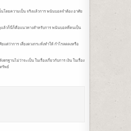
ค่นั้นโดยความเป็น จริงแล้วการ พนันบอลจำต้อง อาศัย
ๆแล้วก็นี่ก็คือแนวทางสำหรับการ พนันบอลที่คนเป็น
ัยแต่ว่าการ เสี่ยงดวงกระทั่งทำให้ กำไรลดลงหรือ
งตรฐานไม่ว่าจะเป็น ในเรื่องเกี่ยวกับการ เงิน ในเรื่อง
ทรัพย์