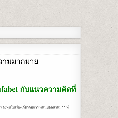
ความมากมาย
fabet กับแนวความคิดที่
ร ลงทุนในเรื่องเกี่ยวกับการ พนันบอลส่วนมาก ที่