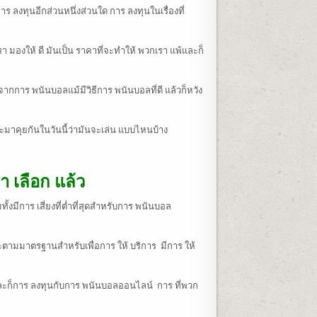
ลงทุนอีกส่วนหนึ่งส่วนใด การ ลงทุนในเรื่องที่
รา มองให้ ดี มันเป็น ราคาที่จะทำให้ พวกเรา แพ้และก็
ากการ พนันบอลแม้มีวิธีการ พนันบอลที่ดี แล้วก็หวัง
ะมาคุยกันในวันนี้ว่ามันจะเล่น แบบไหนบ้าง
 เลือก แล้ว
้งมีการ เสี่ยงที่ต่ำที่สุดสำหรับการ พนันบอล
จะตามมาตรฐานสำหรับเพื่อการ ให้ บริการ มีการ ให้
ย และก็การ ลงทุนกับการ พนันบอลออนไลน์ การ ที่พวก