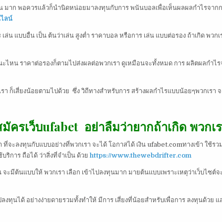
งิน มาก พอควรแล้วก็นำนิดหน่อยมาลงทุนกับการ พนันบอลเพื่อเห็นผลผลกำไรจากการ 
ไลน์
เล่น แบบอื่น เป็น ต้นว่าเล่น สูงต่ำ ราคาบอล หรือการ เล่น แบบต่อรอง ถ้าเกิด พวกเ
 ที่ขณะไหน ราคาต่อรองก็ตามไปส่งผลต่อพวกเรา ดูเหมือนจะทั้งหมด การ ผลิตผลกำไรจ
รา ก็เสี่ยงน้อยตามไปด้วย ซึ่ง วิถีทางสำหรับการ สร้างผลกำไรแบบน้อยๆพวกเรา จ
ัครเว็บufabet อย่าลืมว่ายากถ้าเกิด พวกเรา
้า ที่จะลงทุนกับแบบอย่างที่พวกเรา จะได้ โอกาสได้ เงิน ufabet.comทางเข้า ใช้รวมทั
ิการ ถือได้ ว่าสิ่งที่จำเป็น ด้วย
https://www.thewebdrifter.com
ทุน จะมีต้นแบบให้ พวกเรา เลือก เข้าไปลงทุนมาก มายต้นแบบเพราะเหตุว่าเว็บไซต์
ลงทุนได้ อย่างง่ายดายรวมทั้งทำให้ มีการ เสี่ยงที่น้อยสำหรับเพื่อการ ลงทุนด้ว