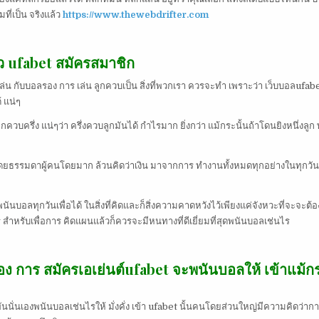
ี่เป็น จริงแล้ว
https://www.thewebdrifter.com
ล้ว ufabet สมัครสมาชิก
เล่น กับบอลรอง การ เล่น ลูกควบเป็น สิ่งที่พวกเรา ควรจะทำ เพราะว่า เว็บบอลufabet ถ
้ แน่ๆ
ลูกควบครึ่ง แน่ๆว่า ครึ่งควบลูกมันได้ กำไรมาก ยิ่งกว่า แม้กระนั้นถ้าโดนยิงหนึ่งลู
โดยธรรมดาผู้คนโดยมาก ล้วนคิดว่าเงิน มาจากการ ทำงานทั้งหมดทุกอย่างในทุกวันซึ่ง
 พนันบอลทุกวันเพื่อได้ ในสิ่งที่คิดและก็สิ่งความคาดหวังไว้เพียงแค่จังหวะที่จะจ
ร สำหรับเพื่อการ คิดแผนแล้วก็ควรจะมีหนทางที่ดีเยี่ยมที่สุด
พนันบอลเช่นไร
้อง การ
สมัครเอเย่นต์ufabet
จะพนันบอลให้ เข้าแม้กระ
นนั่นเอง
พนันบอลเช่นไรให้ มั่งคั่ง เข้า ufabet นั้นคนโดยส่วนใหญ่มีความคิดว่าก