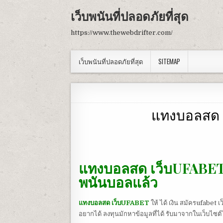
เว็บพนันที่ปลอดภัยที่สุด
https://www.thewebdrifter.com/
เว็บพนันที่ปลอดภัยที่สุด
SITEMAP
แทงบอลสด 
แทงบอลสด เว็บUFABET เ
พนันบอลแล้ว
แทงบอลสด เว็บUFABET
ให้ ได้ เงิน สมัครufabet 
อยากได้ ลงทุนมักหาข้อมูลที่ได้ รับมาจากในเว็บไซต์