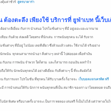
คุ้มค่าชัวร์
สูตรบาคาร่า
 ต้องตะลึง เพียงใช้ บริการที่ ยูฟ่าเบท นี้เว็บเ
ด้อย่าง ดีเยี่ยม กับการ นำเสนอ โปรโมชั่นต่าง ๆ ที่มี อยู่เยอะแยะมากมาย
าเทียม กันด้วย ส่งผลดี
โดยตรง ที่นักเล่น การพนันทุกคน จะได้ รับจาก
นต่างๆ ที่มีอยู่ ไม่น้อย เลยทีเดียว ซึ่งล้วนแล้ว แต่จะ ใช้งานได้ จริงอย่าง
ดยนักพนัน
ทุกคนสามารถนำเอา สิ่งต่าง ๆ เหล่านี้ ไปต่อยอด เพื่อทำเงิน
ทุน กับเกม การพนัน จำพวก ใดก็ตาม
และก็สามารถ ถอนเงิน ผลกำไร
่อถือให้กับ นักพนันทุกคนได้ อย่างดีเยี่ยม กับสิ่งต่าง ๆ นี้ ที่จะสัมผัสได้
ดเจน กับการแจก โปรโมชั่น ที่ทุกคน ได้รับ บางครั้ง ก็อาจจะ
เว็บบอลแจกเครดิต ฟรี
รา จะมี การนำเสนอให้กับ นักการ พนันทุกคนที่เป็น สมาชิก ของเรา มาโดยตลอด จนถึง ป
โบนัส พิเศษ หรือบางครั้ง อาจจะเ ป็นการ ทดลอง เล่นฟรี ก็เป็นไปได้ แต่ว่าทางเว็