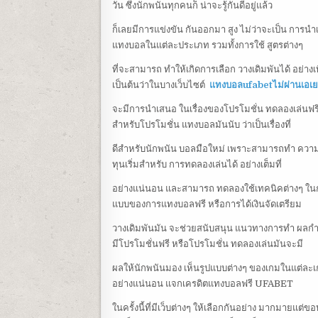
วัน ซึ่งนักพนันทุกคนก็ น่าจะรู้กันดีอยู่แล้ว
ก็เลยมีการแข่งขัน กันออกมา สูง ไม่ว่าจะเป็น การ
แทงบอลในแต่ละประเภท รวมทั้งการใช้ สูตรต่างๆ
ที่จะสามารถ ทำให้เกิดการเลือก วางเดิมพันได้ อย่างเท
เป็นต้นว่าในบางเว็บไซต์
แทงบอลufabetไม่ผ่านเอเย
จะมีการนำเสนอ ในเรื่องของโปรโมชั่น ทดลองเล่นฟรี แล
สำหรับโปรโมชั่น แทงบอลมันนับ ว่าเป็นเรื่องที่
ดีสำหรับนักพนัน บอลมือใหม่ เพราะสามารถทำ ความเ
ทุนเริ่มสำหรับ การทดลองเล่นได้ อย่างเต็มที่
อย่างแน่นอน และสามารถ ทดลองใช้เทคนิคต่างๆ ในการแท
แบบของการแทงบอลฟรี หรือการได้เงินจัดเตรียม
วางเดิมพันมัน จะช่วยสนับสนุน แนวทางการทำ ผลกำไรให
มีโปรโมชั่นฟรี หรือโปรโมชั่น ทดลองเล่นมันจะมี
ผลให้นักพนันมอง เห็นรูปแบบต่างๆ ของเกมในแต่ละเกม 
อย่างแน่นอน แจกเครดิตแทงบอลฟรี UFABET
ในครั้งนี้ที่มีเว็บต่างๆ ให้เลือกกันอย่าง มากมายแต่ข