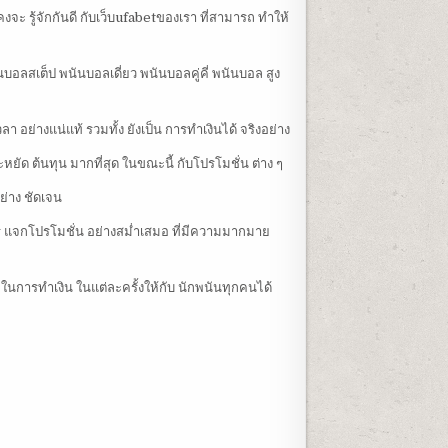
งจะ รู้จักกันดี กับเว็บufabetของเรา ที่สามารถ ทำให้
นบอลสเต็ป พนันบอลเดี่ยว พนันบอลคู่คี่ พนันบอล สูง
 อย่างแน่แท้ รวมทั้ง ยังเป็น การทำเงินได้ จริงอย่าง
หยัด ต้นทุน มากที่สุด ในขณะนี้ กับโปรโมชั่น ต่าง ๆ
ย่าง ชัดเจน
บการ แจกโปรโมชั่น อย่างสม่ำเสมอ ที่มีความมากมาย
บ ในการทำเงิน ในแต่ละครั้งให้กับ นักพนันทุกคนได้