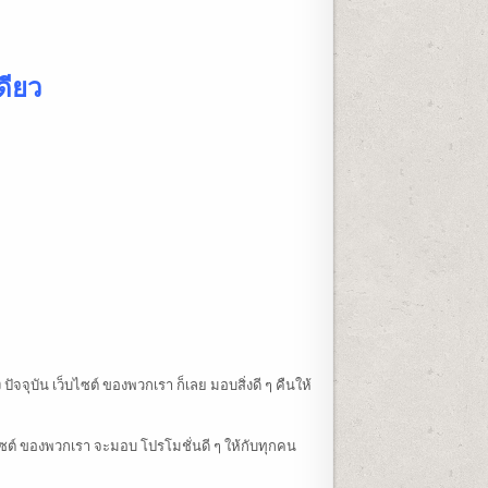
ดียว
ัจจุบัน เว็บไซต์ ของพวกเรา ก็เลย มอบสิ่งดี ๆ คืนให้
บไซต์ ของพวกเรา จะมอบ โปรโมชั่นดี ๆ ให้กับทุกคน