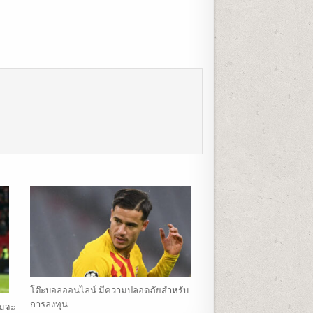
โต๊ะบอลออนไลน์ มีความปลอดภัยสำหรับ
การลงทุน
อมจะ