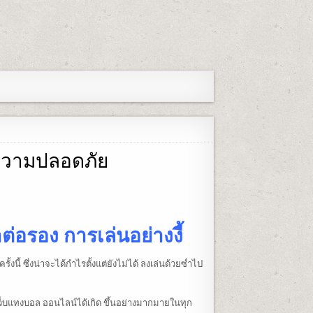
ความปลอดภัย
อรอง การเล่นอย่างงี้
งนี้ ซึ่งน่าจะได้กำไรตั้งแต่ยังไม่ได้ ลงเล่นด้วยซ่ำไป
้เว็บแทงบอล ออนไลน์ได้เกิด ขึ้นอย่างมากมายในทุก