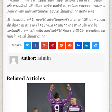
วางเดิมพันเกมการ พนันออนไลน์นี้ ได้อย่างเที่ยงตรง ที่สามารถ ใช้เป็น
ครั้ง ทางหลักสำหรับเพื่อการสร้าง ผลกำไรค่าเหนื่อย งานจาก การลง ทุน
เกมการพนัน ออนไลน์ในแต่ละ รอบได้ เป็นอย่างมาก สุดที่ตรงต่อ
เป้าประสงค์ จากที่ต้องการได้ อย่างโดยตรงซึ่ง สามารถ ได้รับผล ทดแทน
ที่ดี ที่มีความ คุ้มราคา ได้อย่างแท้ จริงกับ วิถีทาง สำหรับใน การใช้
เครดิตฟรี จากทางเว็บพนัน ออนไลน์ที่ได้ รับความ ที่ได้รับ ความนิยมชม
ชอบ ในตอนนี้ เป็นอย่างมาก
Share:
Author:
admin
Related Articles