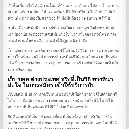
เปิดไพ่เพิ่ม หรือไม่ แม้กระนั้นก็ มีข้อ ตกลงว่า ถ้าหากไพ่สอง ใบแรกของ
ผู้เล่นมี แต้มรวมน้อย ก็น่าจะ อยู่โดย ที่ไม่ต้องเปิด ไพ่ใบลำดับ ลำดับที่
สามเพิ่ม ถ้าไพ่สองใบ แรกของเจ้า มือมีแต้มรวม พอเหมาะแล้วไม่
จะต้องจั่วใบลำดับที่สาม แต่ถ้าไพ่สองใบแรกของคุณมีแต้มรวมน้อยมาก
เจ้ามือจำเป็นจะต้องจั่วพิเศษเพิ่มหนึ่งใบฝั่งรวมทั้งตกลง ดวงใจว่าน่าจะ
สามตัวรวมทั้งเพียงเลือกสามตัวนี้ฝั่งผู้เล่น ฝั่งเจ้ามือ
เว็บแทงบอล แจกเครดิต แทงบอลฟรี ได้เห็นถึง วิถีทาง การนำ เสนอของ
ทาง เว็บพนัน ออนไลน์ กับการรับ เครดิตฟรีได้อย่าง โดยความเป็นจริง
เพื่อเป็น ช่องทางโดยการ ลงทุนเกม บาคาร่าฟรี เครดิต ได้อย่างแท้ พนัน
บอล ครึ่งควบลูก
เว็บ บอล ต่างประเทศ จริงที่เป็นวิถี ทางที่น่า
ล่อใจ ในการสมัคร เข้าใช้บริการกับ
เว็บบอลไม่มี ขั้นต่ำ ทางเว็บพนัน ออนไลน์เพื่อสามารถ ได้รับเครดิตฟรี
ได้ อย่างเมื่อเพียงพอ ต่อการลงทุนเกม การพนันออนไลน์นี้ ได้ฟรีได้
อย่าง ตามที่เป็นจริงและก็ได้มีวิธี สำหรับเพื่อการประ
ยืดเงินลงทุนได้เป็น อย่างยอดเยี่ยม ที่เป็นครั้ง ทางสำหรับใน การใช้
เครดิต ฟรีที่มี ความคุ้ม ราคาต่อการลง ทุนเกมการพนัน ออนไลน์นี้ได้