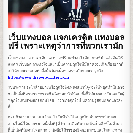
เว็บแทงบอล แจกเครดิต แทงบอล
ฟรี เพราะเหตุว่าการที่พวกเรามัก
เว็บแทงบอล แจกเครดิต แทงบอลฟรี จะทำอะไรสักอย่างที่ทำแล้วมัน วิธี
สมัคร เว็บบอล ตรงหัวใจและก็เป็นความถูกใจที่มันก็คงจะเกิดเรื่องยากที่
จะให้พวกเราหยุดทำสิ่งนั้นโดยเด็ดขาดราวกับพวกเราถูกใจ
https://www.thewebdrifter.com
รับประทานอะไรสักอย่างหรือถูกใจฟังเพลงแนวนี้จู่ๆจะให้หยุดทำนั้นอาจ
จะเป็นสิ่งที่ทรมาทรกรรมจิตใจตนเองไม่น้อย ซึ่งก็ไม่แตกต่างกันเลยกับผู้
ที่ถูกใจเล่นแทงบอลออนไลน์ ยิ่งถ้าเกิดถูกใจเป็นความรู้สึกนึกคิดแล้วละ
ก็
ถอนตัวยากมากมาย แล้วอะไรกันที่ทำให้คนถูกใจเล่นการพนันบอล
ออนไลน์ ได้มากขนาดนี้ ทั้งที่รู้ดีว่าการเดิมพันบอลนั้นเป็นสิ่งที่ไม่ดี และ
ก็เป็นสิ่งที่สังคมไทยพวกเรายังถือได้ว่าของผิดกฎหมายและไม่สารภาพ