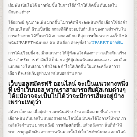
เดิมพัน เป็นไปได้ มากเพิ่มขึ้น ในการได้กำไรให้เกิดขึ้น กับบอลใน
ลักษณะต่างๆ
ได้อย่างมี คุณภาพเพิ่ม มากขึ้น ไม่ว่าคิดที่ จะลงพนันหรือ เลือกใช้ข้อจำ
กัดแบบไหนก็ ล้วนเป็นข้อ ตกลงที่ดีที่ช่วยปรับกำเนิด ช่องทางสำหรับ ใน
การสร้างราย ได้ขึ้นมาได้ อย่างยอดเยี่ยม ที่สุดการเป็น พวกของเว็บไซต์
พนันUFABETพนันบอล ด้วยตัวเลือก ต่างๆที่สร้าง
UFABET ฝากเงิน
การได้เปรียบซึ่ง จะเพิ่มแนวทาง ให้ผู้พึงพอใจ ต้องการ วางเดิมพัน สร้าง
ช่อง สำหรับการ ทำเงินได้ ก็น้อย อยู่ที่ผู้เล่นพนันแต่ ละคนเองว่าจะ เลือก
แบบอย่าง ไหนเอามา สำเร็จผล กำไรให้เกิดขึ้น ในแต่ละครั้ง หากว่า
เลือก ที่จะเล่นกับยูฟ่าเบท พนันบอลผ่าน ทาง
เว็บบอลสมัครฟรี ออนไลน์ จะเป็นแนวทางหนึ่ง
ที่ เข้าเว็บบอล พวกเราสามารถสัมผัสเกมต่างๆ
ได้แม้อาจจะเป็นไปได้ว่าจะมีการเสี่ยงอยู่บ้าง
เพราะเหตุว่า
สมัคร เว็บบอล เมื่อผู้เข้า ร่วมพนันสร้าง จังหวะเพิ่มมาก ขึ้นด้วย การ
เลือกพนัน กับบอลใน แบบอย่างออน ไลน์นั้น มันจะได้โอกาสให้พวกเรา
เพลินใจจำนวน มากจนถึงมี การเสี่ยงเกิดขึ้น แล้วหลังจาก นั้นก็ทำให้
พวก เราสูญเสียเงิน จากการพนันพวกนั้นไปเว็บ ไซต์พนันบอล ออนไลน์