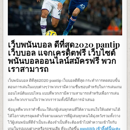
เว็บพนันบอล ดีที่สุด2020 pantip
เว็บบอล แจกเครดิตฟรี เว็บไซต์
พนันบอลออนไลน์สมัครฟรี พวก
เราสามารถ
เว็บพนันบอล ดีที่สุด2020 pantip เว็บบอลดีที่สุด กระทำการทดสอบขั้น
ตอนการเล่นในแบบต่างๆว่าพวกเรามีความชื่นชอบสำหรับในการเล่นเกม
ออนไลน์ต้นแบบไหน แบบที่พวกเรามีความสามารถสำหรับเพื่อการเล่น
และก็พวกเราแน่ใจว่าพวกเรารวมทั้งนี่ก็คือการนำเสนอ
ข้อมูลที่พวกเราทำชี้แนะให้แก่ผู้เล่นทุกคนที่ให้ความสนใจให้แด่ท่านได้
ได้โอกาสบรรลุผลสำเร็จตามแผนการที่ผู้เล่นทุกคนได้มุ่งหวังรวมทั้งวาง
ไว้ผู้เล่นพนันที่ดีจำเป็นจะต้องจำเป็นที่จะต้องเข้าไปทำความเข้าใจกับ
เกมในรูปแบบต่างๆหรือรถชนเสีย ที่จะเกิดขึ้น
mm88th เข้าลิ๊งค์นี้นะคะ