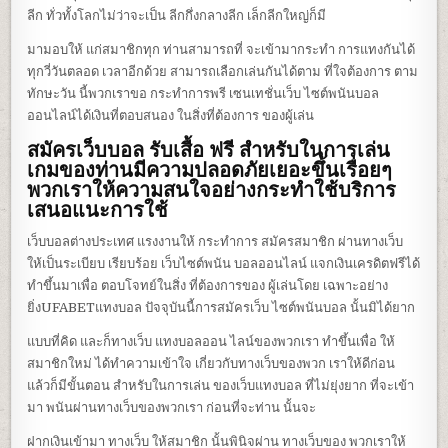
ลีก ทั่วทั้งโลกไม่ว่าจะเป็น ลีกกึ่งกลางลีก เล็กลีกใหญ่ก็มี
มามอบให้ แก่สมาชิกทุก ท่านสามารถที่ จะเข้ามากระทำ การแทงกันได้
ทุกวี่วันตลอด เวลาอีกด้วย สามารถเลือกเล่นกันได้ตาม ที่ใจต้องการ ตาม
ทักษะวัน นี้พวกเราขอ กระทำการพรี เซนเทชั่นเว็บ ไซต์พนันบอล
ออนไลน์ได้เงินที่ตอบสนอง ในสิ่งที่ต้องการ ของผู้เล่น
สมัครเว็บบอล รับเสื้อ ฟรี สำหรับในการเล่น
เกมของท่านมีความปลอดภัยเยอะขึ้นเรื่อยๆ
พวกเราให้ความสนใจอย่างกระทำใช้บริการ
เสนอแนะการใช้
เว็บบอลต่างประเทศ แรงงานให้ กระทำการ สมัครสมาชิก ผ่านทางเว็บ
ให้เป็นระเบียบ เรียบร้อย เว็บไซต์พนัน บอลออนไลน์ แจกเงินเครดิตฟรีได้
ทำขึ้นมาเพื่อ ตอบโจทย์ในสิ่ง ที่ต้องการของ ผู้เล่นโดย เฉพาะอย่าง
ยิ่งUFABETแทงบอล ปัจจุบันนี้การสมัครเว็บ ไซต์พนันบอล นั้นมิได้ยาก
แบบที่คิด และก็ทางเว็บ แทงบอลออน ไลน์ของพวกเรา ทำขึ้นเพื่อ ให้
สมาชิกใหม่ ได้ทำความเข้าใจ เกี่ยวกับทางเว็บของพวก เราให้ดีก่อน
แล้วก็มีขั้นตอน สำหรับในการเล่น ของเว็บแทงบอล ที่ไม่ยุ่งยาก ที่จะเข้า
มา พนันผ่านทางเว็บของพวกเรา ก่อนที่จะท่าน นั้นจะ
ฝากเงินเข้ามา ทางเว็บ ให้สมาชิก นั้นพินิจผ่าน ทางเว็บของ พวกเราให้