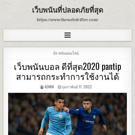
เว็บพนันที่ปลอดภัยที่สุด
https://www.thewebdrifter.com/
POSTED
พนันออนไลน์
IN
เว็บพนันบอล ดีที่สุด2020 pantip
สามารถกระทำการใช้งานได้
ADMIN
กุมภาพันธ์ 17, 2022