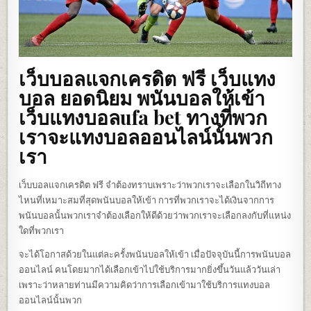
เว็บบอลแจกเครดิต ฟรี เว็บแทง
บอล ยอดนิยม พนันบอลให้เข้า
เว็บแทงบอลufa bet ทางที่พวก
เราจะแทงบอลออนไลน์นั้นพวก
เรา
เว็บบอลแจกเครดิต ฟรี จำต้องทราบเพราะว่าพวกเราจะเลือกในวิถีทาง
ไหนที่เหมาะสมที่สุดพนันบอลให้เข้า การที่พวกเราจะได้เงินจากการ
พนันบอลนั้นพวกเราจำต้องเลือกให้ดีด้วยว่าพวกเราจะเลือกลงกับที่แหน่ง
ใดที่พวกเรา
จะได้โอกาสด้วยในแต่ละครั้งพนันบอลให้เข้า เมื่อปัจจุบันนี้การพนันบอล
ออนไลน์ คนโดยมากได้เลือกเข้าไปใช้บริการมากยิ่งขึ้นวันแล้ววันเล่า
เพราะว่าหลายท่านมีความคิดว่าการเลือกเข้ามาใช้บริการแทงบอล
ออนไลน์นั้นพวก