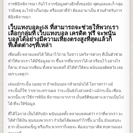
การพินิจพิจารณา กันไว้ จากข้อมูลต่างอีกทั้งของนัก ฟุตบอลและก็ กลุ่ม
ว่ามีเหตุ อะไรบ้างในกลุ่ม หรือเปล่าที่จำ ต้องเอามาเป็น ส่วนสำหรับการ
พินิจพิจารณา
เว็บแทงบอล168 ที่สามารถจะช่วยให้พวกเรา
เลือกกลุ่มที่ เว็บแทงบอล เครดิต ฟรี จะพนัน
บอลได้อย่างมีความเที่ยงตรงสูงที่สุดแล้วก็
ทีเด็ดต่างๆที่เหล่า
เซียนทั้ง หลายแหล่ได้ ให้เอาไว้ภาย ในข่าว บทวิจารต่างๆ ที่เป็นตัวช่วย
ทำให้พวกเรา ได้มีข้อมูลมาก ขึ้นจากที่พวกเราได้ เล่าเรียนไว้ อย่างไร
ก็ตาม ส่วนมากเซียน ทั้งหลายแหล่ก็ มิได้ทำให้คน พนันบอลผิดหวัง เลย
เพราะเหตุว่า
เล่นแม้กระนั้น บอลยาก ถ้าพนันบอล กล้วยๆมันได้ โอกาสกว่า แม้
กระนั้นก็ใช่ ว่าเขาจะทราบผล ว่าจะเป็นยังไงล่วงหน้า แม้กระนั้น เซียน
พวกนั้น เขาใช้การพินิจ พิจารณาจากการ เก็บสถิติช่องทาง ความเป็นไป
ได้ ที่จะให้ข้อมูล
ที่ได้โอกาส เป็นได้กับนัก พนันบอลทั้ง หลายแหล่แต่ว่า กว่าที่พวกเรา จะ
ได้ทำให้เงิน ทุนของพวกเรา กำเนิดได้ผลผลกำไรขึ้น มานั้น มันแสนจะ
ยาก เย็นแสนเข็ญ หรือเกิน พวกเราก็เลยจะ ต้องเบาๆมาคิด ทบทวนมอง