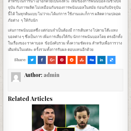
สำหรับในการนำ เอาอีกด้วยเป็นจังหวะ ใหม่ของการพนันบอลในช่วงปัจ
จุบัน กับการผลิต ไม่เหมือนกันของการพนันบอลในสมัย ก่อนกับปัจจุบัน
นี้ได้ ในทุกต้นแบบ ไม่ว่าจะได้แก่การ ใช้งานและก็การ ผลิตความปลอด
ภัยต่าง ๆ ให้กับนัก
เล่นการพนันบอลซึ่ง แต่ก่อนจำเป็นต้องมี การเดินทาง ไปตามโต๊ะแทง
บอลต่าง ๆ ซึ่งเป็นการ เพิ่มการเสี่ยงให้กับ นักการพนันบอลโดย ตรงอีกทั้ง
ในเรื่องของ ราคาบอล ข้อบังคับรวม ทั้งความชัดเจน สำหรับเพื่อการวาง
เดิมพันในแต่ละ ครั้งรวมทั้งการรับผล ตอบแทนอีกด้วย
Share:
Author:
admin
Related Articles