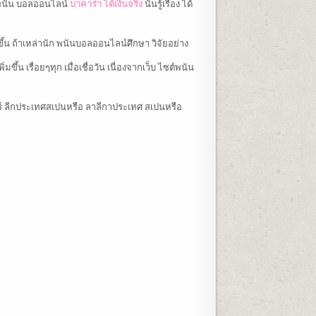
ารพนัน บอลออนไลน์
บาคาร่า ได้เงินจริง
นั้นรู้เรื่อง ได้
ึ้น ถ้าเหล่านัก พนันบอลออนไลน์ศึกษา วิจัยอย่าง
ึ้น เรื่อยๆทุก เมื่อเชื่อวัน เนื่องจากเว็บ ไซต์พนัน
มียร์ ลีกประเทศสเปนหรือ ลาลีกาประเทศ สเปนหรือ