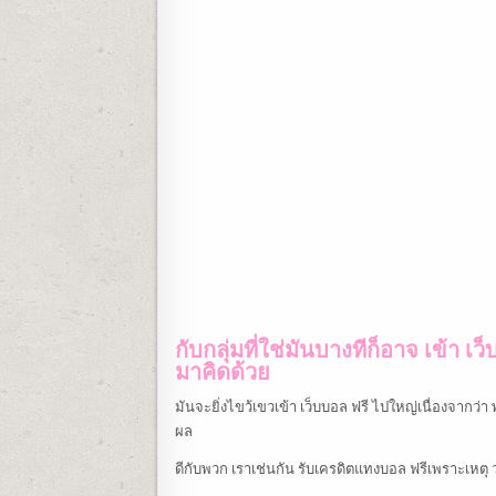
กับกลุ่มที่ใช่มันบางทีก็อาจ เข้า เ
มาคิดด้วย
มันจะยิ่งไขว้เขวเข้า เว็บบอล ฟรี ไปใหญ่เนื่องจากว่
ผล
ดีกับพวก เราเช่นกัน รับเครดิตแทงบอล ฟรีเพราะเหตุ ว่