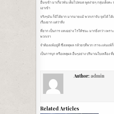
อื่นๆเข้า มาเกี่ยวพัน เต็มไปหมด พูดง่ายๆ กลุ่มเต็งคะ บ
เอาเข้า
จริงๆมัน ก็มิได้ยาก มากมายแม้ พวกเราจับ จุดได้ ได
เรื่องยาก แต่ว่าสิ่ง
ที่ยาก เป็นการ แทงอย่าง ไรให้ชนะ มากยิ่งกว่า เพราะเห
พวกเรา
จำต้องแพ้อยู่ดี ซึ่งเหตุผล กล้วยๆที่พวก เราจะเล่นแพ
เป็นการบุก หรือเหตุผล อื่นๆอย่าง ปริมาณใบเหลือง ที
Author:
admin
Related Articles