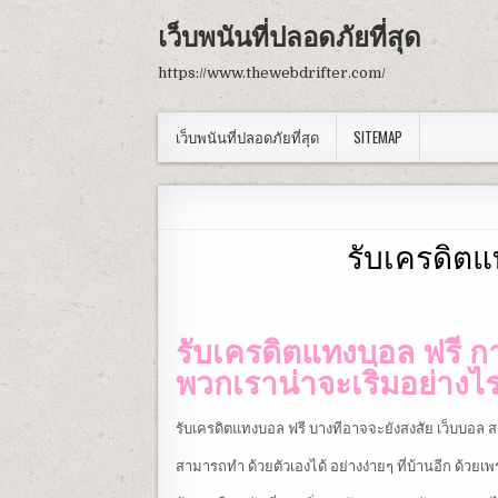
เว็บพนันที่ปลอดภัยที่สุด
https://www.thewebdrifter.com/
เว็บพนันที่ปลอดภัยที่สุด
SITEMAP
รับเครดิตแ
รับเครดิตแทงบอล ฟรี กา
พวกเราน่าจะเริ่มอย่างไ
รับเครดิตแทงบอล ฟรี บางทีอาจจะยังสงสัย เว็บบอล สมั
สามารถทำ ด้วยตัวเองได้ อย่างง่ายๆ ที่บ้านอีก ด้วยเพ