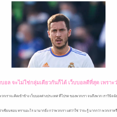
ว็บบอล จะไม่ใช่กลุ่มเดียวกันก็ได้ เว็บบอลดีที่สุด เพร
า พวกเราจะคิดเข้าข้าง เว็บบอลต่างประเทศ ที่โปรด ของพวกเรา จนถึงพวก เราวินิจฉัย 
าเซียนชอบ ทราบอะไร มามากยิ่ง กว่าพวกเรา แต่ว่าใช่ ว่าจะรู้ มากกว่า พวกเราหรือ 