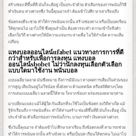
สร้างช่อง ดีขึ้นที่ดี มันก็จะดีอยู่ เป็นประจำด้วย ตัวเลือกของการพนันก็วิธี
ทำเงินหน ทางต่างๆซึ่ง วันนี้คุณอาจจำ ต้องเข้าไปศึก ษาเล่าเรียนถึง
ข้อตกลงที่จะช่วย ทำให้การพนันพวกนั้น สร้างช่องทาง หรือเป็นบทเรียน
ให้ทุกคนไม่ เอาไปใช้ ซึ่งคุณจำเป็น ต้องควรจะทำ ความเข้าใจถึงตัว
เลือกใยวิถี ทางต่างๆให้มีความแจ่มกระจ่างเพื่อ ไม่ให้กำเนิด ความเสีย
เปรียบ
แทงบอลออนไลน์ufabet แนวทางการการที่ดี
กว่าสำหรับเพื่อการลงทุน แทงบอล
ออนไลน์sbobet ไม่ว่านักลงทุนเลือกตัวเลือก
แบบใดมาใช้งาน พนันบอล
แบบเฉลี่ยวฉลาด มันซึ่งหมาย ถึงการมีมีแนว ทางลดการเสี่ยงในส่วนของ
การสูญ เสียเงินอยู่ไม่ใช่น้อย ทั้งยังทาง ด้านเทคนิค หรือสถิติต่างๆโดย
การเล่นแบบเฉลี่ยว ฉลาดนี้ให้ทาย ใจจากข้อบก พร่องของหลายๆท่าน
มาเปลี่ยนแปลง แม้ได้ผู้ใด กันเลือกที่จะใช้ไม่เป็นข้อตก ลงวิถีทางใด แม้
รู้จักเรียนถึง การพนันที่จะ ทำให้ท่านสร้าง ช่องดีขึ้นที่ดี มันก็จะดีอยู่ เป็น
ประจำด้วย ตัวเลือกของการพนันก็กระ บวนการทำ เงินหนทางต่างๆ
ซึ่งวันนี้คุณอาจ จำต้องเข้าไป ศึกษาเล่าเรียน ถึงข้อตกลงที่ สามารถช่วย
ทำให้การพนันพวกนั้น สร้างจังหวะ หรือเป็นบท เรียนให้ทุกคน ไม่เอาไป