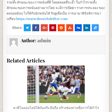
รวมทั้ง ลักษณะของ การพนันที่ดี โดยตลอดที่จะย้ำ ในกำไรรวมทั้ง
ลักษณะของการพนันอย่างมากโดย จะมีการเปิดตา รางการประลอง ของ
ผลบอลย้อน ไปให้กับนักพนันได้ รับดูเพื่อเป็น การเอามาพินิจพิจารณา
เปรียบ
https://www.thewebdrifter.com
Share:
Author:
admin
Related Articles
คาสิโนออนไลน์ได้เงินจริง มือถือ สร้างช่องทางเพื่อการได้กำไร