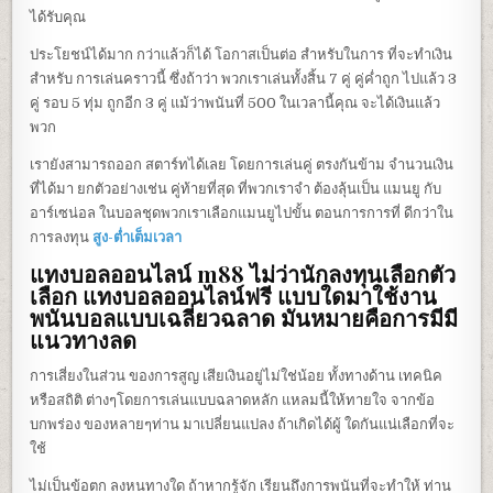
ได้รับคุณ
ประโยชน์ได้มาก กว่าแล้วก็ได้ โอกาสเป็นต่อ สำหรับในการ ที่จะทำเงิน
สำหรับ การเล่นคราวนี้ ซึ่งถ้าว่า พวกเราเล่นทั้งสิ้น 7 คู่ คู่ค่ำถูก ไปแล้ว 3
คู่ รอบ 5 ทุ่ม ถูกอีก 3 คู่ แม้ว่าพนันที่ 500 ในเวลานี้คุณ จะได้เงินแล้ว
พวก
เรายังสามารถออก สตาร์ทได้เลย โดยการเล่นคู่ ตรงกันข้าม จำนวนเงิน
ที่ได้มา ยกตัวอย่างเช่น คู่ท้ายที่สุด ที่พวกเราจำ ต้องลุ้นเป็น แมนยู กับ
อาร์เซน่อล ในบอลชุดพวกเราเลือกแมนยูไปขั้น ตอนการการที่ ดีกว่าใน
การลงทุน
สูง-ต่ำเต็มเวลา
แทงบอลออนไลน์ m88 ไม่ว่านักลงทุนเลือกตัว
เลือก แทงบอลออนไลน์ฟรี แบบใดมาใช้งาน
พนันบอลแบบเฉลี่ยวฉลาด มันหมายคือการมีมี
แนวทางลด
การเสี่ยงในส่วน ของการสูญ เสียเงินอยู่ไม่ใช่น้อย ทั้งทางด้าน เทคนิค
หรือสถิติ ต่างๆโดยการเล่นแบบฉลาดหลัก แหลมนี้ให้ทายใจ จากข้อ
บกพร่อง ของหลายๆท่าน มาเปลี่ยนแปลง ถ้าเกิดได้ผู้ ใดกันแน่เลือกที่จะ
ใช้
ไม่เป็นข้อตก ลงหนทางใด ถ้าหากรู้จัก เรียนถึงการพนันที่จะทำให้ ท่าน