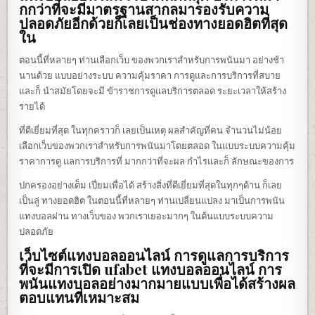
กกว่าที่จะมีมาตรฐานสากลมารองรับความ
ปลอดภัยอีกด้วยก็เลยเป็นช่องทางยอดฮิตที่สุด
ใน
ตอนนี้ที่หลายๆ ท่านเลือกเว็บ ของพวกเราสำหรับการพนันมา อย่างช้า
นานด้วย แบบอย่างระบบ ความคุ้มราคา การดูและการบริการที่สบาย
และก็ นำสมัยโดยจะมี ข้าราชการดูแลบริการตลอด ระยะเวลาให้สร้าง
รายได้
ที่ดีเยี่ยมที่สุด ในทุกคราวก็ เลยเป็นเหตุ ผลสำคัญที่คน จำนวนไม่น้อย
เลือกเว็บของพวกเราสำหรับการพนันมาโดยตลอด ในแบบระบบความคุ้ม
ราคาการดู แลการบริการที่ มากกว่าที่จะผล กำไรและก็ ลักษณะของการ
ปกครองอย่างเต็ม เปี่ยมเพื่อได้ สร้างสิ่งที่ดีเยี่ยมที่สุดในทุกๆด้าน ก็เลย
เป็นลู่ ทางยอดฮิต ในตอนนี้ที่หลายๆ ท่านเปลี่ยนแปลง มาเป็นการพนัน
แทงบอลผ่าน ทางเว็บของ พวกเราเยอะมากๆ ในต้นแบบระบบความ
ปลอดภัย
เว็บไซต์แทงบอลออนไลน์ การดูแลการบริการ
ที่จะมีการเปิด ufabet แทงบอลออนไลน์ การ
พนันแทงบอลอย่างมากมายแบบเพื่อได้สร้างผล
ตอบแทนที่เหมาะสม